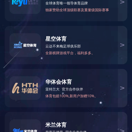
共
1
页
1
条记录
关于我们
产品中心
案例展示
新闻资讯
公司简介
塑胶跑道
公司动态
发展历程
人造草坪
企业资讯
荣誉资质
塑胶球场
技术专区
留言中心
PVC塑胶场地
技术专区1
开云(中国)
场地周边配套设
技术专区2
施
微信公众号
体育配套设施
室内外健身器材