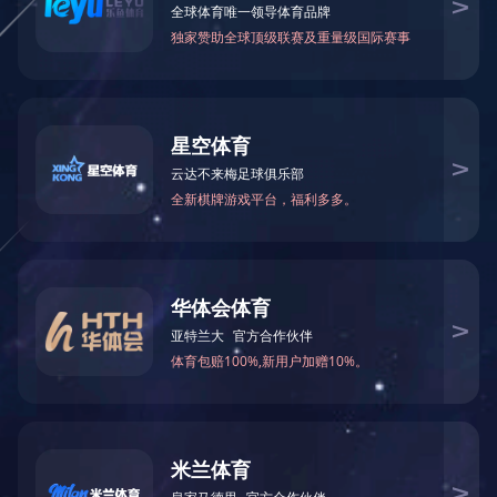
关于我们
产品中心
案例展示
新闻资讯
公司简介
塑胶跑道
公司动态
发展历程
人造草坪
企业资讯
荣誉资质
塑胶球场
技术专区
留言中心
PVC塑胶场地
技术专区1
开云(中国)
场地周边配套设
技术专区2
施
微信公众号
体育配套设施
室内外健身器材
Copyright © 开云足球 版权所有
湘ICP备19013565号