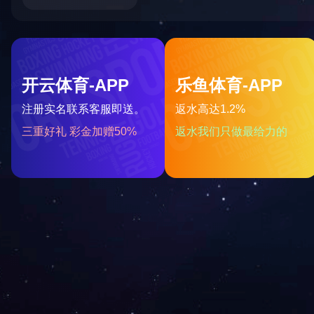
塑胶球场
PVC塑胶场地
场地周边配套设施
体育配套设施
室内外健身器材
关于我们
产品中心
案例展
公司简介
塑胶跑道
发展历程
人造草坪
荣誉资质
塑胶球场