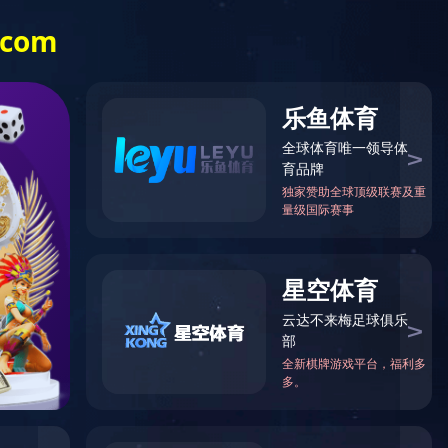
闻资讯
技术专区
留言中心