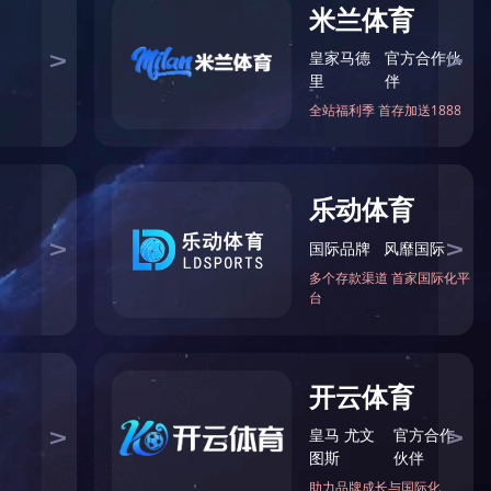
主页
>
产品中心
>
体育配套设施
>